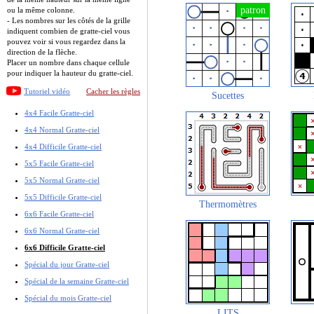
ou la même colonne.
- Les nombres sur les côtés de la grille
indiquent combien de gratte-ciel vous
pouvez voir si vous regardez dans la
direction de la flèche.
Placer un nombre dans chaque cellule
pour indiquer la hauteur du gratte-ciel.
Tutoriel vidéo
Cacher les règles
Sucettes
4x4 Facile Gratte-ciel
4x4 Normal Gratte-ciel
4x4 Difficile Gratte-ciel
5x5 Facile Gratte-ciel
5x5 Normal Gratte-ciel
5x5 Difficile Gratte-ciel
Thermomètres
6x6 Facile Gratte-ciel
6x6 Normal Gratte-ciel
6x6 Difficile Gratte-ciel
Spécial du jour Gratte-ciel
Spécial de la semaine Gratte-ciel
Spécial du mois Gratte-ciel
LITS