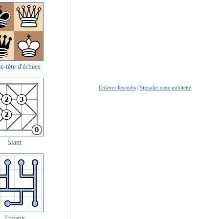
e-tête d'échecs
Enlever les pubs
|
Signaler cette publicité
Slant
Tuyaux