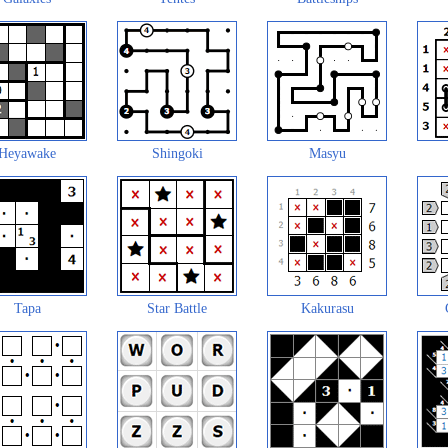
Heyawake
Shingoki
Masyu
Tapa
Star Battle
Kakurasu