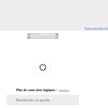
Enlever les pubs
|
Si
Plus de casse-têtes logiques :
hide
show