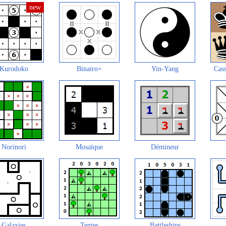
Kurodoko
Binairo+
Yin-Yang
Cass
Norinori
Mosaïque
Démineur
Galaxies
Tentes
Battleships