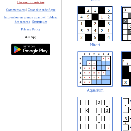
Devenez un mécène
Commentaires
|
Casse-tête spécifique
Impression en grande quantité
|
Tableau
des records
|
Statistiques
Privacy Policy
iOS App
Hitori
Aquarium