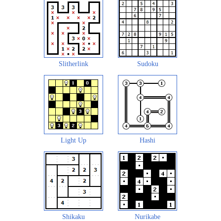
Slitherlink
Sudoku
Light Up
Hashi
Shikaku
Nurikabe