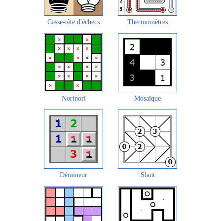
Casse-tête d'échecs
Thermomètres
Norinori
Mosaïque
Démineur
Slant