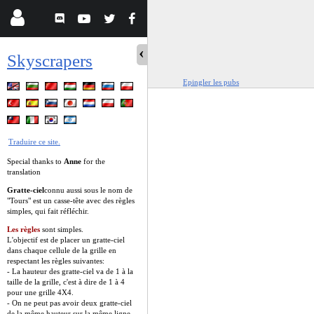
Skyscrapers
Epingler les pubs
Traduire ce site.
Special thanks to
Anne
for the
translation
Gratte-ciel
connu aussi sous le nom de
"Tours" est un casse-tête avec des règles
simples, qui fait réfléchir.
Les règles
sont simples.
L'objectif est de placer un gratte-ciel
dans chaque cellule de la grille en
respectant les règles suivantes:
- La hauteur des gratte-ciel va de 1 à la
taille de la grille, c'est à dire de 1 à 4
pour une grille 4X4.
- On ne peut pas avoir deux gratte-ciel
de la même hauteur sur la même ligne