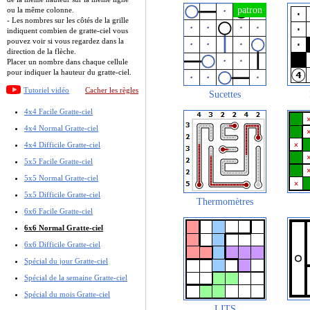
ou la même colonne.
- Les nombres sur les côtés de la grille
indiquent combien de gratte-ciel vous
pouvez voir si vous regardez dans la
direction de la flèche.
Placer un nombre dans chaque cellule
pour indiquer la hauteur du gratte-ciel.
Tutoriel vidéo
Cacher les règles
Sucettes
4x4 Facile Gratte-ciel
4x4 Normal Gratte-ciel
4x4 Difficile Gratte-ciel
5x5 Facile Gratte-ciel
5x5 Normal Gratte-ciel
5x5 Difficile Gratte-ciel
Thermomètres
6x6 Facile Gratte-ciel
6x6 Normal Gratte-ciel
6x6 Difficile Gratte-ciel
Spécial du jour Gratte-ciel
Spécial de la semaine Gratte-ciel
Spécial du mois Gratte-ciel
LITS