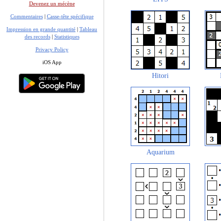
Devenez un mécène
Commentaires
|
Casse-tête spécifique
Impression en grande quantité
|
Tableau
des records
|
Statistiques
Privacy Policy
iOS App
Hitori
Aquarium