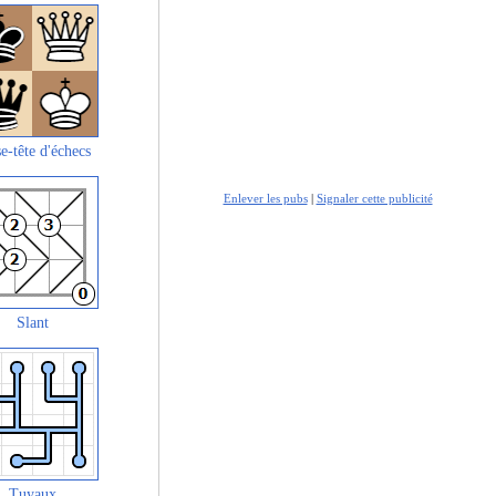
e-tête d'échecs
Enlever les pubs
|
Signaler cette publicité
Slant
Tuyaux