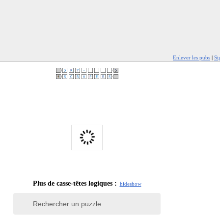
Enlever les pubs
|
Si
Plus de casse-têtes logiques :
hide
show