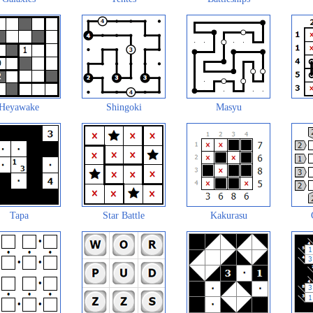
Heyawake
Shingoki
Masyu
Tapa
Star Battle
Kakurasu