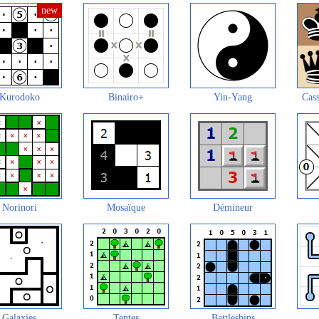
Kurodoko
Binairo+
Yin-Yang
Cass
Norinori
Mosaïque
Démineur
Galaxies
Tentes
Battleships